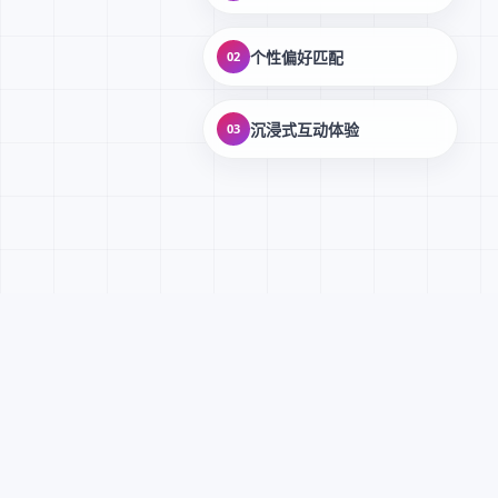
个性偏好匹配
02
沉浸式互动体验
03