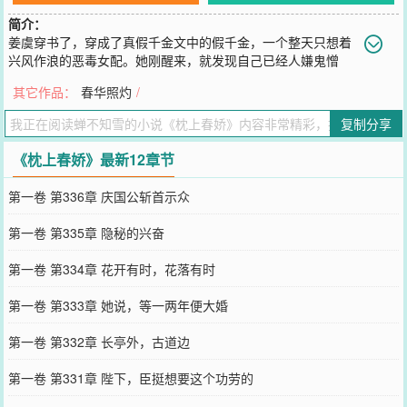
简介：
姜虞穿书了，穿成了真假千金文中的假千金，一个整天只想着
兴风作浪的恶毒女配。她刚醒来，就发现自己已经人嫌鬼憎
了。来日，位极人臣的大哥姜长澜、富甲天下的三哥姜长嵘、少年将
其它作品：
春华照灼
/
军的四哥姜长晟、青史留名的义兄陈褚，都恨她恨的咬牙切齿。小命
即将休矣！姜虞不想跟原主一样众叛亲离，最后落得个千刀万剐的下
复制分享
场。她决定努力改变万人嫌的处境，跟家人好好相处，抱紧金大腿。
再靠妇科医术，结人脉，攒名声，做高枝。改变着改变着，万人嫌成
《枕上春娇》最新12章节
团宠。可是，这招惹来的堂堂镜司司督萧魇怎就成了甩不开的粘牙
糖？说好的冷面阎罗呢？就连险些被原主算计的声名尽毁、科举路断
第一卷 第336章 庆国公斩首示众
的义兄，都暗戳戳的问她：我真的只能是义兄吗？…………萧魇：“但
得两心同照影，何须言语说风流。”陈褚；“还卿一汪泪，恨不相逢
第一卷 第335章 隐秘的兴奋
早。”萧魇：她爱我，你就得认！姜虞：好了好了，都别争了。
您要是觉得《
枕上春娇
》还不错的话请不要忘记向您QQ群和微博微信
第一卷 第334章 花开有时，花落有时
里的朋友推荐哦！
第一卷 第333章 她说，等一两年便大婚
第一卷 第332章 长亭外，古道边
第一卷 第331章 陛下，臣挺想要这个功劳的