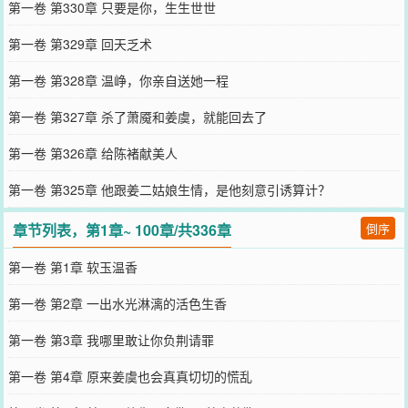
第一卷 第330章 只要是你，生生世世
第一卷 第329章 回天乏术
第一卷 第328章 温峥，你亲自送她一程
第一卷 第327章 杀了萧魇和姜虞，就能回去了
第一卷 第326章 给陈褚献美人
第一卷 第325章 他跟姜二姑娘生情，是他刻意引诱算计？
章节列表，第1章~ 100章/共336章
倒序
第一卷 第1章 软玉温香
第一卷 第2章 一出水光淋漓的活色生香
第一卷 第3章 我哪里敢让你负荆请罪
第一卷 第4章 原来姜虞也会真真切切的慌乱