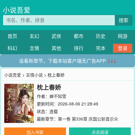
小说吾爱
搜索
首页
玄幻
武侠
都市
历史
网游
科幻
言情
其他
排行
完本
登录
追看新章节，下载本站客户端无广告APP
↓↓↓
小说吾爱
>
言情小说
> 枕上春娇
枕上春娇
作者：
蝉不知雪
更新时间：2026-08-06 21:28:49
状态：连载
最新章节：
第一卷 第336章 庆国公斩首示众
加入书架
点击阅读