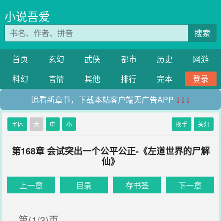
小说吾爱
搜索
首页
玄幻
武侠
都市
历史
网游
科幻
言情
其他
排行
完本
登录
追看新章节，下载本站客户端无广告APP
↓↓↓
字体
大
中
小
换手
关灯
第168章 会试突出一个公平公正-《左道世界的尸解
仙》
上一章
目录
存书签
下一章
第(1/3)页