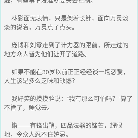
触，有些事情没准就要失去控制。
林影面无表情，只是架着长针，面向万灵淡
淡的说着，万灵点了点头。
庞博和刘零走到了计力器的跟前，所走过的
地方众人皆为他们让开了道路。
如果不能在30岁以前正正经经谈一场恋爱，
人生该是多么乏味和缺憾？
我好笑的摸摸脸说：“我有那么可怕吗？”算了
不管了，睡觉去。
锵——有锋出鞘，四品法器的锋芒，耀眼
地，令众人忍不住妒忌。