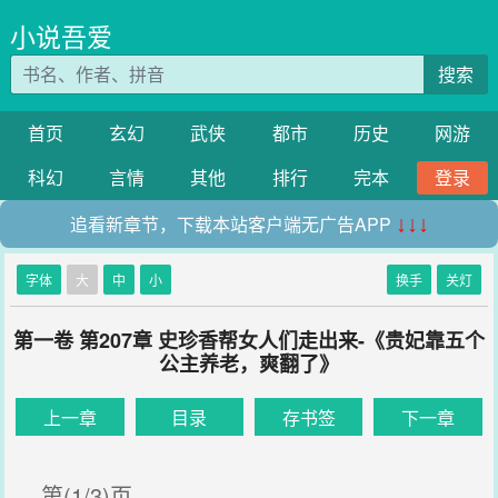
小说吾爱
搜索
首页
玄幻
武侠
都市
历史
网游
科幻
言情
其他
排行
完本
登录
追看新章节，下载本站客户端无广告APP
↓↓↓
字体
大
中
小
换手
关灯
第一卷 第207章 史珍香帮女人们走出来-《贵妃靠五个
公主养老，爽翻了》
上一章
目录
存书签
下一章
第(1/3)页