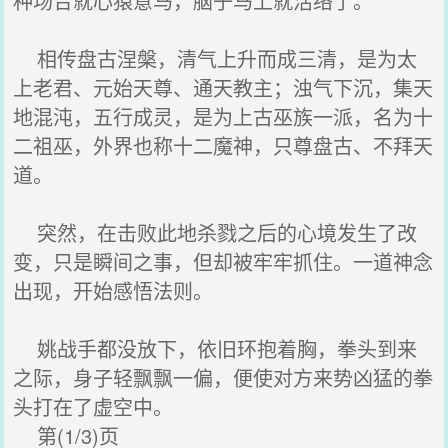
种场合就心猿意马，脑子马上就活络了。
相传盘古涅槃，清气上升而成三清，是为太
上老君、元始天尊、通天教主；浊气下沉，集天
地混沌，五行成灵，是为上古巫族一派，名为十
二祖巫，外界也称十二魔神，只尊盘古、不拜天
道。
突然，在击败此地杀戮之后的心境发生了改
变，只是瞬间之事，但却被牢牢抓住。一道神念
出现，开始感悟法则。
姚战手都没放下，依旧环抱着胸，拳头到来
之际，身子轻飘飘一偏，便使对方来势凶猛的拳
头打在了虚空中。
第(1/3)页