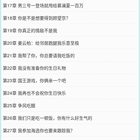
第17章 男三号一登场就甩给慕澜夏一百万
第18章 你是不是想要得到顾望京？
第19章 你真正的情敌不是我
第20章 姜云柏：给邻居跑腿我乐意至极
第21章 我帮了你，你总要请我吃饭的
第22章 我没有准备你的生日礼物
第23章 国王游戏，你俩亲一个吧
第24章 我再也不会祝你生日快乐
第25章 争风吃醋
第26章 我们只是吃一顿饭，你有什么好生气的
第27章 我参加海选你也要来跟踪我？