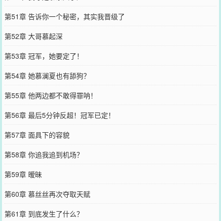
第51章 告诉你一个秘密，其实我晋级了
第52章 大哥慕起深
第53章 冠军，她要定了！
第54章 她慕澜夏也有舔狗？
第55章 他两边都不敢得罪呐！
第56章 最后5分钟反超！冠军已定！
第57章 面具下的容貌
第58章 你追我追到机场？
第59章 暧昧
第60章 慕丝丝再次夺取天赋
第61章 到底发生了什么？