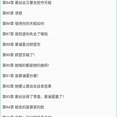
第84章 慕丝丝又要去抢夺天赋
第85章 诱惑
第86章 借用你的天赋如何
第87章 我知道你失去了喉咙
第88章 慕澜夏对顾望京
第89章 顾望京输了！
第90章 她唱的都是她的曲呀！
第91章 是慕澜夏抄袭！
第92章 她要让慕丝丝自食恶果
第93章 慕丝丝得了零蛋，慕澜夏赢了！
第94章 她丢的是慕家的脸