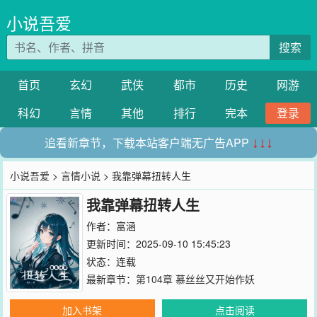
小说吾爱
搜索
首页
玄幻
武侠
都市
历史
网游
科幻
言情
其他
排行
完本
登录
追看新章节，下载本站客户端无广告APP
↓↓↓
小说吾爱
>
言情小说
> 我靠弹幕扭转人生
我靠弹幕扭转人生
作者：
富涵
更新时间：2025-09-10 15:45:23
状态：连载
最新章节：
第104章 慕丝丝又开始作妖
加入书架
点击阅读