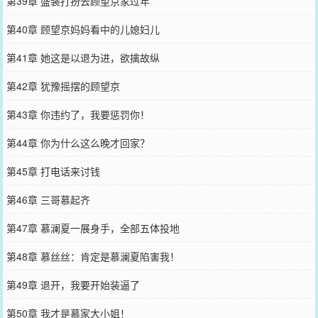
第39章 盛装打扮去顾望京家过年
第40章 顾望京妈妈看中的儿媳妇儿
第41章 她这是以退为进，欲擒故纵
第42章 犹豫摇摆的顾望京
第43章 你违约了，我要惩罚你！
第44章 你为什么这么晚才回家？
第45章 打电话来讨钱
第46章 三哥慕起齐
第47章 慕澜夏一展身手，全部五体投地
第48章 慕丝丝：肯定是慕澜夏陷害我！
第49章 退开，我要开始装逼了
第50章 我才是慕家大小姐！