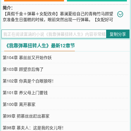
简介：
【真假千金＋弹幕＋女配改命】慕澜夏给自己的青梅竹马顾望
京准备生日蛋糕的时候，眼前突然出现一行弹幕。【女配好可
怜，明明是真千金，却沦落到普通人家。】【而且她的谱子还被男主
拿去送给女主了。】在一行行眼花缭乱的弹幕中，慕思整理出一个抓
复制分享
马狗血故事。慕澜夏是音乐世家慕家多年前走散的真千金，在去父亲
演奏会的时候被人拐走，后面慕家又领养了一个有音乐天赋的女孩
《我靠弹幕扭转人生》最新12章节
子，就是故事的女主，慕丝丝。慕丝丝在音乐学院是风头正茂的女神
级别人物，为人低调，没有人知道她的身份。只是每天在图书馆为了
第104章 慕丝丝又开始作妖
创作出更好的音乐。顾望京为了获得美人芳心，将穆澜夏创作的谱子
送给了慕丝丝。……仕可忍孰不可忍，慕澜夏转头找上自己的死对
第103章 顾望京后悔了
头。“请你看场戏，你看不看？但你要帮我一个忙。”男人眼神晦暗不
明，“你请我看，我肯定要看。”
第102章 你真是个白眼狼呀！
您要是觉得《
我靠弹幕扭转人生
》还不错的话请不要忘记向您QQ群和
微博微信里的朋友推荐哦！
第101章 养父母上门要钱
第100章 离开慕家
第99章 把慕丝丝赶出慕家
第98章 慕夫人：这是我的女儿呀！