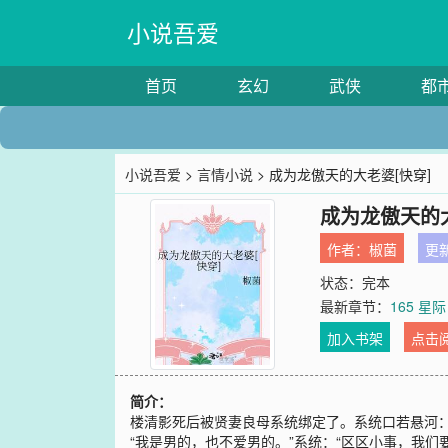
小说吾爱
首页
玄幻
武侠
都
小说吾爱
>
言情小说
> 成为龙傲天的大老婆[快穿]
成为龙傲天的大
作者：
椒菌
更新
状态：完本
最新章节：
165 
加入书架
点击
简介：
楼清影死后被贤妻良母系统绑定了。系统口若悬河：
“我是男的，也不爱男的。”系统：“区区小事，我