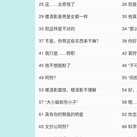
25 这……太奇怪了
26 
29 楼清影是男是女都一样
30 他
33 但这样是不对的
34 “
37 不是，你带这些东西来干嘛？
38 
41 我只是……称职
42 裴
45 他不想脱粉了
46 “
49 阿狩？
50 “同
53 楼清影震惊，楼清影不理解
54 好
57 “大小姐和穷小子”
58 嗯
61 真有你的啊我的明星
62 
65 文抄公阿狩？
66 