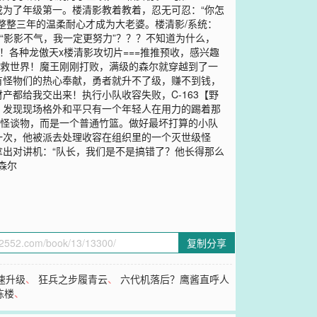
为了年级第一。楼清影教着教着，忍无可忍：“你怎
整整三年的温柔耐心才成为大老婆。楼清影/系统：
“影影不气，我一定更努力”？？？不知道为什么，
！各种龙傲天x楼清影攻切片===推推预收，感兴趣
拯救世界！魔王刚刚打败，满级的森尔就穿越到了一
有怪物们的热心奉献，勇者就升不了级，赚不到钱，
都给我交出来！执行小队收容失败，C-163【野
，发现现场格外和平只有一个年轻人在用力的踢着那
是怪谈物，而是一个普通竹篮。做好最坏打算的小队
一次，他被派去处理收容在组织里的一个灭世级怪
出对讲机：“队长，我们是不是搞错了？他长得那么
森尔
复制分享
速升级
、
狂兵之步履青云
、
六代机落后？鹰酱直呼人
栋楼
、