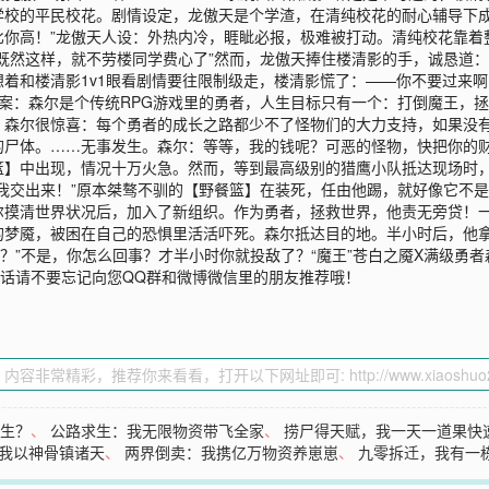
学校的平民校花。剧情设定，龙傲天是个学渣，在清纯校花的耐心辅导下成
你高！”龙傲天人设：外热内冷，睚眦必报，极难被打动。清纯校花靠着
既然这样，就不劳楼同学费心了”然而，龙傲天捧住楼清影的手，诚恳道：
着和楼清影1v1眼看剧情要往限制级走，楼清影慌了：——你不要过来啊
案：森尔是个传统RPG游戏里的勇者，人生目标只有一个：打倒魔王，
。森尔很惊喜：每个勇者的成长之路都少不了怪物们的大力支持，如果没
尸体。……无事发生。森尔：等等，我的钱呢？可恶的怪物，快把你的财产
篮】中出现，情况十万火急。然而，等到最高级别的猎鹰小队抵达现场时
我交出来！”原本桀骜不驯的【野餐篮】在装死，任由他踢，就好像它不
尔摸清世界状况后，加入了新组织。作为勇者，拯救世界，他责无旁贷！
的梦魇，被困在自己的恐惧里活活吓死。森尔抵达目的地。半小时后，他拿
？”不是，你怎么回事？才半小时你就投敌了？“魔王”苍白之魇X满级勇者
话请不要忘记向您QQ群和微博微信里的朋友推荐哦！
重生？
、
公路求生：我无限物资带飞全家
、
捞尸得天赋，我一天一道果快
我以神骨镇诸天
、
两界倒卖：我携亿万物资养崽崽
、
九零拆迁，我有一