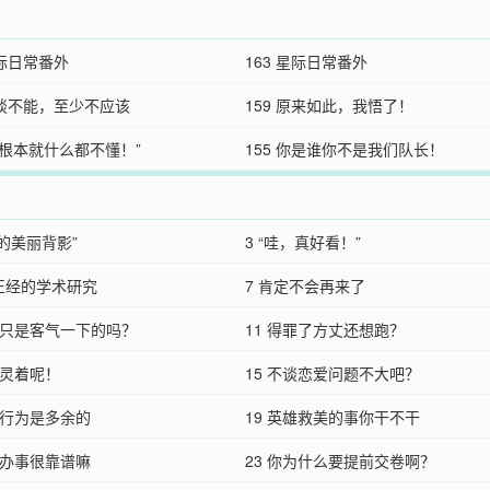
星际日常番外
163 星际日常番外
怪谈不能，至少不应该
159 原来如此，我悟了！
“你根本就什么都不懂！”
155 你是谁你不是我们队长！
胧的美丽背影”
3 “哇，真好看！”
是正经的学术研究
7 肯定不会再来了
难道只是客气一下的吗？
11 得罪了方丈还想跑？
机灵着呢！
15 不谈恋爱问题不大吧？
的行为是多余的
19 英雄救美的事你干不干
狩办事很靠谱嘛
23 你为什么要提前交卷啊？