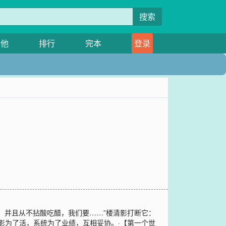
搜索
其他
排行
完本
登录
，并且从不拈酸吃醋，我们要……”楼清影打断它：
影为了活，系统为了业绩，互相妥协。·【第一个世