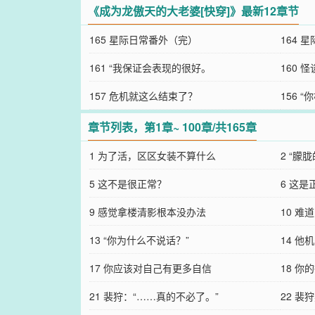
《成为龙傲天的大老婆[快穿]》最新12章节
165 星际日常番外（完）
164 
161 “我保证会表现的很好。
160 
157 危机就这么结束了？
156 
章节列表，第1章~ 100章/共165章
1 为了活，区区女装不算什么
2 “朦
5 这不是很正常？
6 这
9 感觉拿楼清影根本没办法
10 
13 “你为什么不说话？”
14 他
17 你应该对自己有更多自信
18 你
21 裴狩：“……真的不必了。”
22 裴