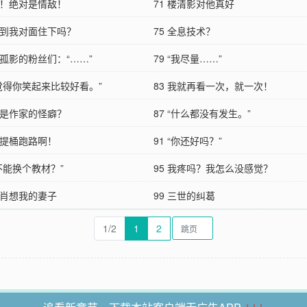
敌！绝对是情敌！
71 楼清影对他真好
方便到我对面住下吗？
75 全息技术？
方孤影的粉丝们：“……”
79 “我尽量……”
我觉得你笑起来比较好看。”
83 我就再看一次，就一次！
道是作家的怪癖？
87 “什么都没有发生。”
想提桶跑路啊！
91 “你还好吗？”
能不能换个教材？”
95 我疼吗？我怎么没感觉？
敢肖想我的妻子
99 三世的纠葛
1/2
1
2
↓↓↓