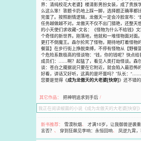
界：清纯校花大老婆】楼清影男扮女装，成了贵族
么这么笨！答题卡扔地上踩一脚，选择题正确率都比
完蛋了。按照剧情逻辑，龙傲天一定会冷脸宣布：“
任务越做越不对。龙傲天不仅不出门猎艳，还整天想
的小天使们求收藏~文名：《怪物为什么不给钱》文
个奇怪的新世界。刚落地，他就和一堆怪物面对面
更打不倒魔王。森尔抡死了怪物，期待地盯着怪物的
餐篮】在步行街上挣脱束缚，不停有怪物从【野餐
个危险系数极高的怪谈物：“钱，你的钱呢？快点给
成员们：……啊？起猛了，看见人类打劫怪谈。森
谈：苍白之魇据说只要在它附近，就会陷入最恐怖
好看，讲话又好听，这真的是坏蛋吗？”队长：“……
您要是觉得《
成为龙傲天的大老婆[快穿]
》还不错的
其它作品：
把神明追求到手后
/
新书推荐：
雪漠秋烟
、
才满10岁，让我御兽逆袭
言否？
、
穿到狂飙见李响：永恒回响
、
凤逆九霄，