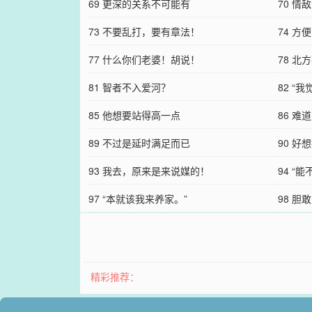
69 更深的关系不可能有
70 情
73 不要乱打，要有章法！
74 
77 什么你们老婆！胡说！
78 北
81 智者不入爱河？
82 “
85 他想要站得高一点
86 难
89 不过是延时满足而已
90 好
93 我去，原来是来说媒的！
94 “
97 “本就该我来养家。”
98 胆
精彩推荐：