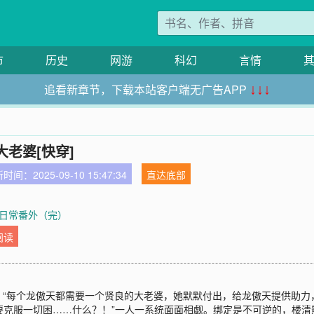
市
历史
网游
科幻
言情
追看新章节，下载本站客户端无广告APP
↓↓↓
老婆[快穿]
时间：2025-09-10 15:47:34
直达底部
星际日常番外（完）
阅读
“每个龙傲天都需要一个贤良的大老婆，她默默付出，给龙傲天提供助力
们要克服一切困……什么？！”一人一系统面面相觑。绑定是不可逆的，楼清