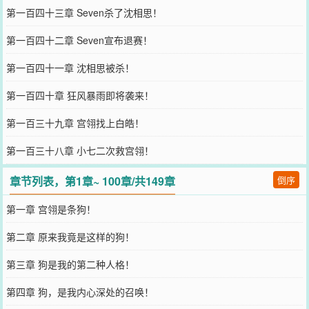
第一百四十三章 Seven杀了沈相思！
第一百四十二章 Seven宣布退赛！
第一百四十一章 沈相思被杀！
第一百四十章 狂风暴雨即将袭来！
第一百三十九章 宫翎找上白皓！
第一百三十八章 小七二次救宫翎！
章节列表，第1章~ 100章/共149章
倒序
第一章 宫翎是条狗！
第二章 原来我竟是这样的狗！
第三章 狗是我的第二种人格！
第四章 狗，是我内心深处的召唤！