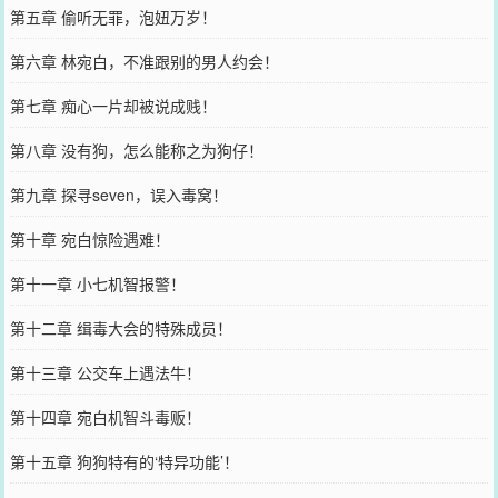
第五章 偷听无罪，泡妞万岁！
第六章 林宛白，不准跟别的男人约会！
第七章 痴心一片却被说成贱！
第八章 没有狗，怎么能称之为狗仔！
第九章 探寻seven，误入毒窝！
第十章 宛白惊险遇难！
第十一章 小七机智报警！
第十二章 缉毒大会的特殊成员！
第十三章 公交车上遇法牛！
第十四章 宛白机智斗毒贩！
第十五章 狗狗特有的‘特异功能’！