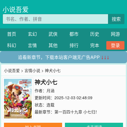
小说吾爱
搜索
首页
玄幻
武侠
都市
历史
网游
科幻
言情
其他
排行
完本
登录
追看新章节，下载本站客户端无广告APP
↓↓↓
小说吾爱
>
言情小说
> 神犬小七
神犬小七
作者：
月涵
更新时间：2025-12-03 02:48:09
状态：连载
最新章节：
第一百四十九章 小七归！