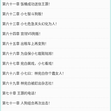
第六十一章 饭桶成功送信王灏！
第六十二章 小七智斗狗贩！
第六十三章 小七危急关头幻化为人！
第六十四章 宫翎VS狗贩！
第六十五章 出租车上再变狗！
第六十六章 为自保小七栽赃陆旭！
第六十七章 宛白飙戏，小七看戏！
第六十八章 小七曰：林宛白你个蠢女人！
第六十九章 林宛白被赶出杂志社！
第七十章 王灏的电话！
第七十一章 人狗组合再次出击！