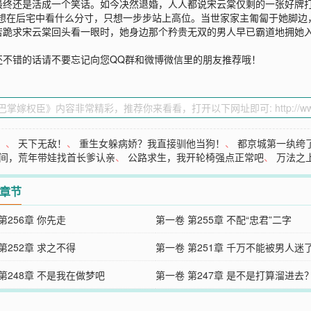
最终还是活成一个笑话。如今决然退婚，人人都说宋云棠仅剩的一张好牌打
不想在后宅中看什么分寸，只想一步步站上高位。当世家家主匍匐于她脚边
苦跪求宋云棠回头看一眼时，她身边那个矜贵无双的男人早已霸道地拥她入
还不错的话请不要忘记向您QQ群和微博微信里的朋友推荐哦！
！
、
天下无敌！
、
重生女躲病娇？我直接驯他当狗！
、
都京城第一纨绔
间，荒年带娃找首长爹认亲
、
公路求生，我开轮椅强点正常吧
、
万法之
2章节
第256章 你先走
第一卷 第255章 不配“忠君”二字
第252章 求之不得
第一卷 第251章 千万不能被男人迷
第248章 不是我在做梦吧
第一卷 第247章 是不是打算溜进去