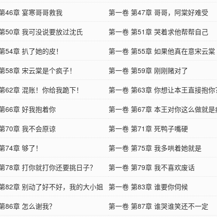
第46章 宴寒哥哥救我
第一卷 第47章 哥哥，阿棠好难受
 第50章 我可没说要放过沈氏
第一卷 第51章 哭着求他帮帮自己
第54章 扒了她的皮！
第一卷 第55章 如果他真在意宋云棠
第58章 宋云棠是个疯子！
第一卷 第59章 刚刚赌对了
 第62章 混账！你给我跪下！
第一卷 第63章 你想让本王直接抱你
第66章 好我抱着你
第一卷 第67章 本王对你这么做就
第70章 我不会原谅
第一卷 第71章 死鸭子嘴硬
第74章 够了！
第一卷 第75章 我多哄着她就是
 第78章 打你就打你还要挑日子？
第一卷 第79章 我不喜欢废话
 第82章 别动了好不好，我的大小姐
第一卷 第83章 谁要你伺候
第86章 怎么谢我？
第一卷 第87章 谁哭谁笑还不一定