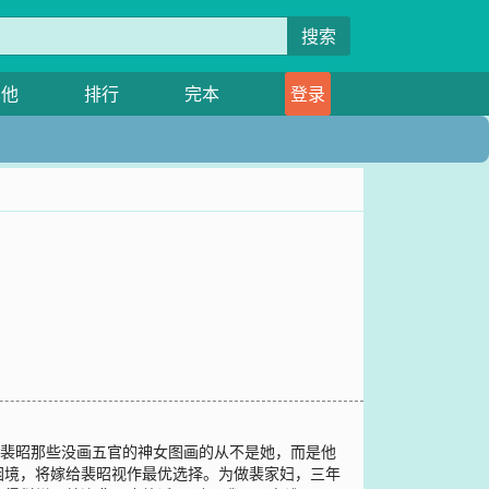
搜索
其他
排行
完本
登录
，裴昭那些没画五官的神女图画的从不是她，而是他
困境，将嫁给裴昭视作最优选择。为做裴家妇，三年