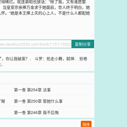
得稀烂。就连裴昭也放话：“除了我，又有谁愿娶
，当皇室宗亲捧万金求于她面前，世人终于明白，她
怀。“她是本王捧上天的心上人，不是什么人都配她
复制分享
了，你让我破案？
、
斗罗：抢走小舞，弑神
、
别卷
上
、
第一卷 第254章 法事
了眼
第一卷 第250章 管她什么事
？
第一卷 第246章 我不后悔
倒序