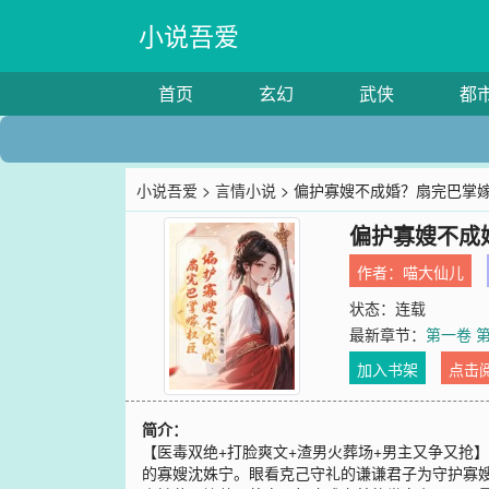
小说吾爱
首页
玄幻
武侠
都
小说吾爱
>
言情小说
> 偏护寡嫂不成婚？扇完巴掌
偏护寡嫂不成
作者：
喵大仙儿
状态：连载
最新章节：
第一卷 第
加入书架
点击
简介：
【医毒双绝+打脸爽文+渣男火葬场+男主又争又抢
的寡嫂沈姝宁。眼看克己守礼的谦谦君子为守护寡