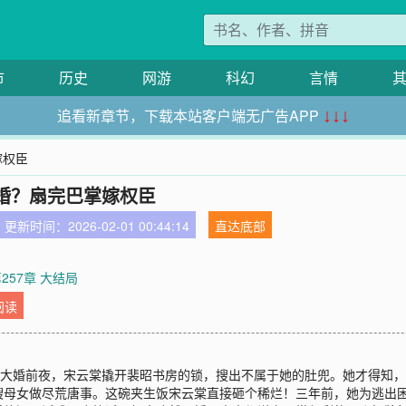
市
历史
网游
科幻
言情
追看新章节，下载本站客户端无广告APP
↓↓↓
嫁权臣
婚？扇完巴掌嫁权臣
更新时间：2026-02-01 00:44:14
直达底部
257章 大结局
阅读
】大婚前夜，宋云棠撬开裴昭书房的锁，搜出不属于她的肚兜。她才得知
嫂母女做尽荒唐事。这碗夹生饭宋云棠直接砸个稀烂！三年前，她为逃出