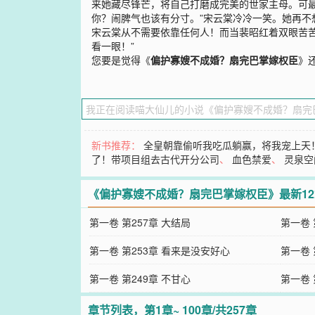
来她藏尽锋芒，将自己打磨成完美的世家主母。可
你？闹脾气也该有分寸。”宋云棠冷冷一笑。她再
宋云棠从不需要依靠任何人！而当裴昭红着双眼苦
看一眼！”
您要是觉得《
偏护寡嫂不成婚？扇完巴掌嫁权臣
》
新书推荐：
全皇朝靠偷听我吃瓜躺赢，将我宠上天
了！带项目组去古代开分公司
、
血色禁爱
、
灵泉空
《偏护寡嫂不成婚？扇完巴掌嫁权臣》最新1
第一卷 第257章 大结局
第一卷 
第一卷 第253章 看来是没安好心
第一卷 
第一卷 第249章 不甘心
第一卷 
章节列表，第1章~ 100章/共257章