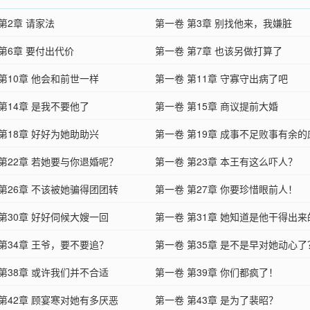
第2章 请家法
第一卷 第3章 别找他来，我嫌脏
第6章 要付出代价
第一卷 第7章 也该另做打算了
第10章 他会和前世一样
第一卷 第11章 守寡守出病了吧
第14章 是我不要他了
第一卷 第15章 商议提前大婚
第18章 好好为她助助兴
第一卷 第19章 成事不足败事有余的
 第22章 若她要与你退婚呢？
第一卷 第23章 本王有这么吓人？
 第26章 不该被她骗得团团转
第一卷 第27章 你要珍惜眼前人！
第30章 好好伺候大嫂一回
第一卷 第31章 她知道是他干得出来
第34章 王爷，要不要追？
第一卷 第35章 是不是早对她动心了
第38章 或许我们并不合适
第一卷 第39章 你们都疯了！
 第42章 顾宴寒对她有多厌恶
第一卷 第43章 是为了裴昭？