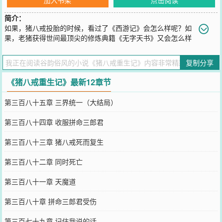
简介：
如果，猪八戒投胎的时候，看过了《西游记》会怎么样呢？如
果，老猪获得世间最顶尖的修炼典籍《无字天书》又会怎么样
呢？取经？我一定去，消除妖气，老子还要打怪升级积累功德呢，一
箭双雕呀！嫦娥美眉？洗白白等着俺老猪哟！高小姐，为你我抢夺如
复制分享
来的宝贝！弱水妹妹，嫁给我吧！孙猴子，你不就是有根可大可小的
棍子，老猪却有昊天锤，神兵利器，两万三百斤，我宣布以后你是我
《猪八戒重生记》最新12章节
的小弟了！以后西游的主角是我，一边泡妞，
您要是觉得《
猪八戒重生记
》还不错的话请不要忘记向您QQ群和微博
第三百八十五章 三界统一（大结局）
微信里的朋友推荐哦！
第三百八十四章 收服拼命三郎君
第三百八十三章 猪八戒死而复生
第三百八十二章 同时死亡
第三百八十一章 天魔道
第三百八十章 拼命三郎君受伤
第三百七十九章 记住我说的话