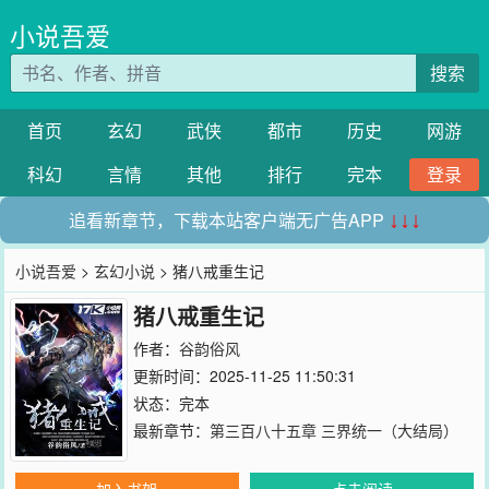
小说吾爱
搜索
首页
玄幻
武侠
都市
历史
网游
科幻
言情
其他
排行
完本
登录
追看新章节，下载本站客户端无广告APP
↓↓↓
小说吾爱
>
玄幻小说
> 猪八戒重生记
猪八戒重生记
作者：
谷韵俗风
更新时间：2025-11-25 11:50:31
状态：完本
最新章节：
第三百八十五章 三界统一（大结局）
加入书架
点击阅读