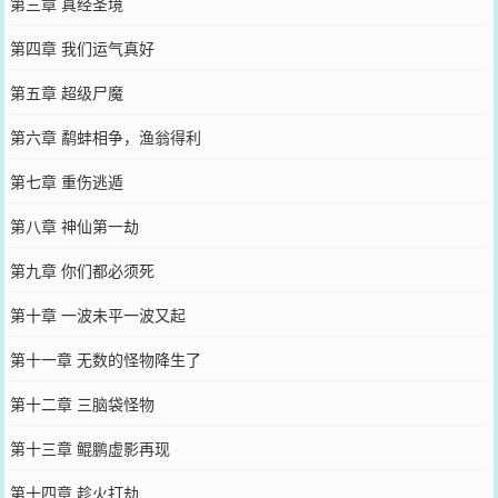
第三章 真经圣境
第四章 我们运气真好
第五章 超级尸魔
第六章 鹬蚌相争，渔翁得利
第七章 重伤逃遁
第八章 神仙第一劫
第九章 你们都必须死
第十章 一波未平一波又起
第十一章 无数的怪物降生了
第十二章 三脑袋怪物
第十三章 鲲鹏虚影再现
第十四章 趁火打劫