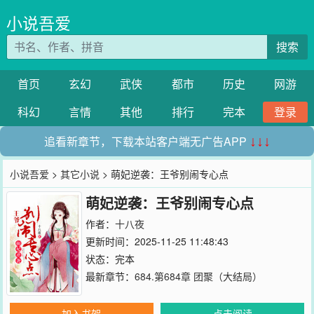
小说吾爱
搜索
首页
玄幻
武侠
都市
历史
网游
科幻
言情
其他
排行
完本
登录
追看新章节，下载本站客户端无广告APP
↓↓↓
小说吾爱
>
其它小说
> 萌妃逆袭：王爷别闹专心点
萌妃逆袭：王爷别闹专心点
作者：
十八夜
更新时间：2025-11-25 11:48:43
状态：完本
最新章节：
684.第684章 团聚（大结局）
加入书架
点击阅读