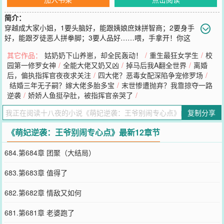
简介：
穿越成大家小姐，1要头脑好，能跟姨娘庶妹拼智商；2要身手
好，能跟歹徒恶人拼拳脚；3要人品好……喂，手拿开！你这
个流氓是从哪儿冒出来的？！某人嫣然一笑：闻着味儿来的，娘子的
其它作品：
姑奶奶下山养崽，却全民轰动！
/
重生最狂女学生
/
校
花豆真香啊！新书：《火爆妖妃：妙手毒医拒承欢》求收藏求票
园第一修罗女神
/
全能大佬又奶又凶
/
掉马后我A翻全世界
/
离婚
票！！
后，偏执指挥官夜夜求关注
/
四大佬？恶毒女配深陷争宠修罗场
/
您要是觉得《
萌妃逆袭：王爷别闹专心点
》还不错的话请不要忘记向
结婚三年无子嗣？嫁大佬多胎多宝
/
末世惨遭抛弃？我靠掠夺一路
您QQ群和微博微信里的朋友推荐哦！
逆袭
/
娇娇人鱼挺孕肚，被指挥官亲哭了
/
复制分享
《萌妃逆袭：王爷别闹专心点》最新12章节
684.第684章 团聚（大结局）
683.第683章 值得了
682.第682章 情敌又如何
681.第681章 老婆跑了