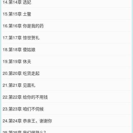
14.第14章 选妃
15.第15章 土鳖
16.第16章 你是我的药
17.第17章 惊世贺礼
18.第18章 傻姑娘
19.第19章 休夫
20.第20章 吃货走起
21.第21章 见面礼
22.第22章 给你的不用钱
23.第23章 咱们不伺候
24.第24章 恭亲王，谢谢你
25.第25章 我们很熟么？