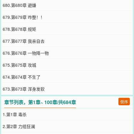
680.第680章 避嫌
679.第679章 咋整！！
678.第678章 规矩
677.第677章 我亲自去
676.第676章 一物降一物
675.第675章 攻城
674.第674章 不生了
673.第673章 浑身发软
章节列表，第1章~ 100章/共684章
倒序
1.第1章 毒杀
2.第2章 力缆狂澜