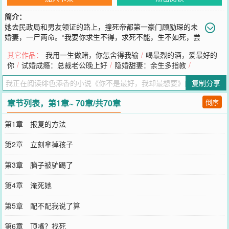
简介：
她去民政局和男友领证的路上，撞死帝都第一豪门顾励琛的未
婚妻，一尸两命。“我要你求生不得，求死不能，生不如死，尝
尽这世界一切的锥心之痛。”他红着一双布满血丝的眸子冷喝。为了赎
其它作品：
我用一生做赌，你怎舍得我输
/
喝最烈的酒，爱最好的
罪，她与他开始一场有实无爱的婚姻。“求求你，救救我们的孩子！”
你
/
试婚成瘾：总裁老公晚上好
/
隐婚甜妻：余生多指教
/
她身后拖出一道长长的血路，对他跪地乞求。“是要孩子还是要你的旧
情人？”他居高临下，笑得残忍嗜血。
复制分享
您要是觉得《
你不是最好，我却最想要
》还不错的话请不要忘记向您
QQ群和微博微信里的朋友推荐哦！
章节列表，第1章~ 70章/共70章
倒序
第1章 报复的方法
第2章 立刻拿掉孩子
第3章 脑子被驴踢了
第4章 淹死她
第5章 配不配我说了算
第6章 顶嘴？找死