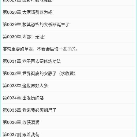
第0028章 大家请引以为戒
第0029章 极其恐怖的大杀器诞生了
第0030章 卑鄙！无耻！
非常重要的单张，不看会后悔一辈子的。
第0031章 老子回去要修炼功法
第0032章 世界彻底的安静了（求收藏）
第0033章 这世界好人多
第0034章 出发历练咯
第0035章 看来我必须躺尸了
第0036章 收获满满
第0037刚 跟着我苟