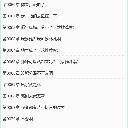
第0060章 你看，流血了
第0061章 走，咱们去显摆一下
第0062章 逼气纵横，受不了（求推荐票）
第0063章 我是谁？我可是林凡啊
第0064章 地罡成了（求推荐票）
第0065章 师妹可以站起来吗？（求推荐票）
第0066章 没积分混不下去啊
第0067章 出宗就是死
第0068章 感谢大佬笼罩
第0069章 强者都有苦不堪言的过去
第0070章 不要啊