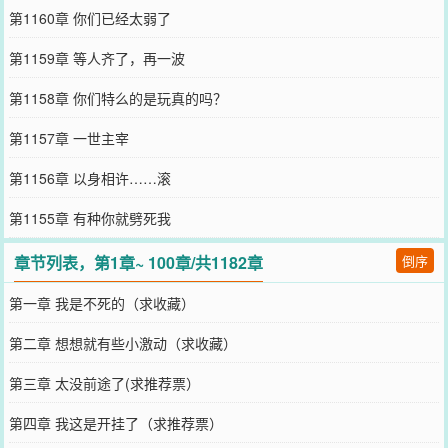
第1160章 你们已经太弱了
第1159章 等人齐了，再一波
第1158章 你们特么的是玩真的吗？
第1157章 一世主宰
第1156章 以身相许……滚
第1155章 有种你就劈死我
章节列表，第1章~ 100章/共1182章
倒序
第一章 我是不死的（求收藏）
第二章 想想就有些小激动（求收藏）
第三章 太没前途了(求推荐票）
第四章 我这是开挂了（求推荐票）