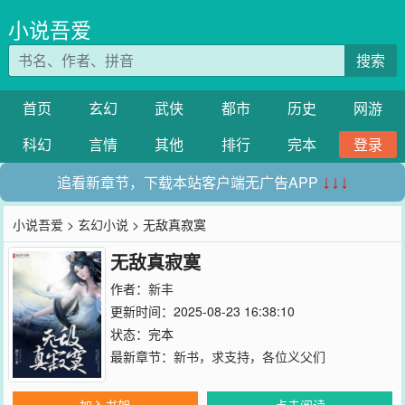
小说吾爱
搜索
首页
玄幻
武侠
都市
历史
网游
科幻
言情
其他
排行
完本
登录
追看新章节，下载本站客户端无广告APP
↓↓↓
小说吾爱
>
玄幻小说
> 无敌真寂寞
无敌真寂寞
作者：
新丰
更新时间：2025-08-23 16:38:10
状态：完本
最新章节：
新书，求支持，各位义父们
加入书架
点击阅读