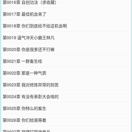
第0016章 自创功法（求收藏）
第0017章 最佳机会来了
第0018章 你们到底给不给这机会啊
第0019 逼气冲天小霸王林凡
第0020章 你是我爹还不行嘛
第0021章 一群畜生哇
第0022章 那是一种气质
第0023章 我对修炼异常的刻苦
第0024章 有没有表彰大会啥的
第0025章 你特么的畜生
第0026章 你们给我等着
第0027章 敲锣打鼓收废品