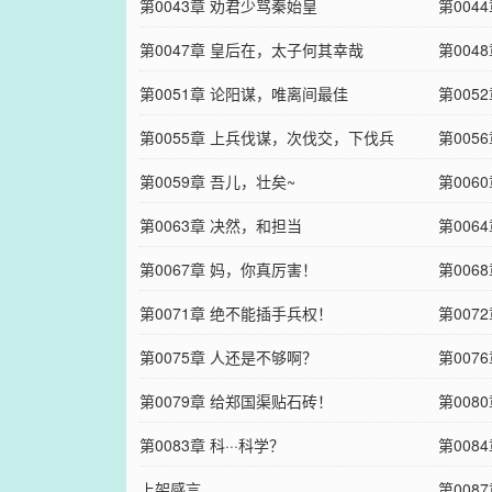
第0043章 劝君少骂秦始皇
第004
第0047章 皇后在，太子何其幸哉
第004
第0051章 论阳谋，唯离间最佳
第005
第0055章 上兵伐谋，次伐交，下伐兵
第005
第0059章 吾儿，壮矣~
第006
第0063章 决然，和担当
第006
第0067章 妈，你真厉害！
第006
第0071章 绝不能插手兵权！
第007
第0075章 人还是不够啊？
第007
第0079章 给郑国渠贴石砖！
第008
第0083章 科···科学？
第008
上架感言
第008