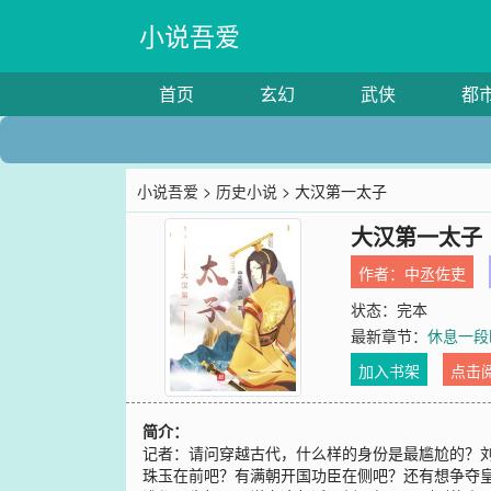
小说吾爱
首页
玄幻
武侠
都
小说吾爱
>
历史小说
> 大汉第一太子
大汉第一太子
作者：
中丞佐吏
状态：完本
最新章节：
休息一段
加入书架
点击
简介：
记者：请问穿越古代，什么样的身份是最尴尬的？
珠玉在前吧？有满朝开国功臣在侧吧？还有想争夺