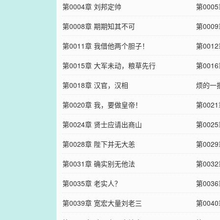
第0004章 刘邦定帅
第000
第0008章 期期知其不可
第000
第0011章 我借他两个胆子！
第001
第0015章 大军未动，粮草先行
第001
第0018章 汉官，汉相
烦的一
第0020章 我，要做皇帝！
第002
第0024章 贤士应请出商山
第002
第0028章 陛下并无大恙
第002
第0031章 确实别无他法
第003
第0035章 老实人？
第003
第0039章 宽宏大量刘老三
第004