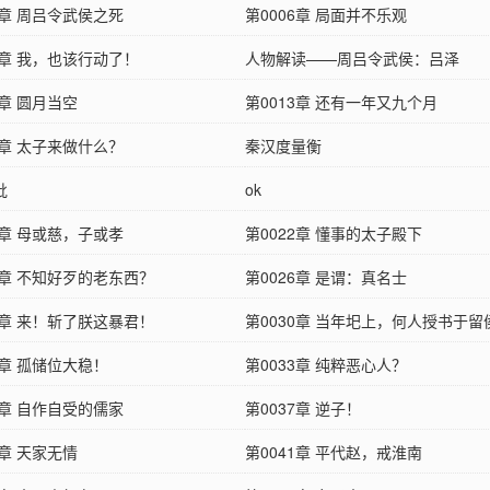
5章 周吕令武侯之死
第0006章 局面并不乐观
9章 我，也该行动了！
人物解读——周吕令武侯：吕泽
2章 圆月当空
第0013章 还有一年又九个月
6章 太子来做什么？
秦汉度量衡
批
ok
1章 母或慈，子或孝
第0022章 懂事的太子殿下
5章 不知好歹的老东西？
第0026章 是谓：真名士
9章 来！斩了朕这暴君！
第0030章 当年圯上，何人授书于留
2章 孤储位大稳！
第0033章 纯粹恶心人？
6章 自作自受的儒家
第0037章 逆子！
0章 天家无情
第0041章 平代赵，戒淮南