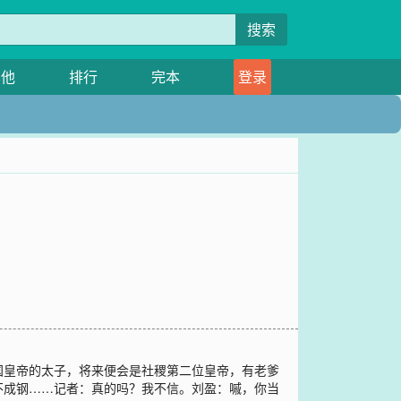
搜索
其他
排行
完本
登录
国皇帝的太子，将来便会是社稷第二位皇帝，有老爹
不成钢……记者：真的吗？我不信。刘盈：嘁，你当