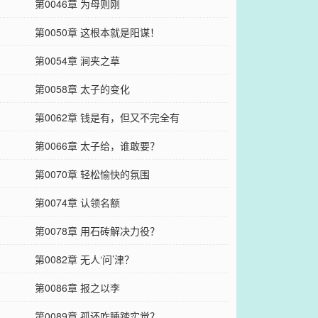
第0046章 为母则刚
第0050章 这根本就是阳谋！
第0054章 涧夹之草
第0058章 太子的变化
第0062章 钱是有，但又不完全有
第0066章 太子给，谁敢要？
第0070章 轻松愉快的氛围
第0074章 认领名额
第0078章 用石砖解决力役？
第0082章 无人‘问’津？
第0086章 报之以李
第0089章 孤还咋睡踏实觉？