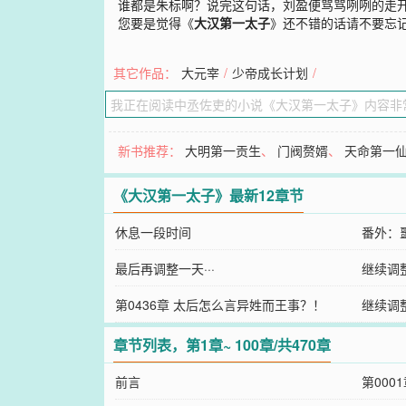
谁都是朱标啊？说完这句话，刘盈便骂骂咧咧的走
您要是觉得《
大汉第一太子
》还不错的话请不要忘
其它作品：
大元宰
/
少帝成长计划
/
新书推荐：
大明第一贡生
、
门阀赘婿
、
天命第一
《大汉第一太子》最新12章节
休息一段时间
番外：
最后再调整一天···
继续调整·
第0436章 太后怎么言异姓而王事？！
继续调整·
章节列表，第1章~ 100章/共470章
前言
第000