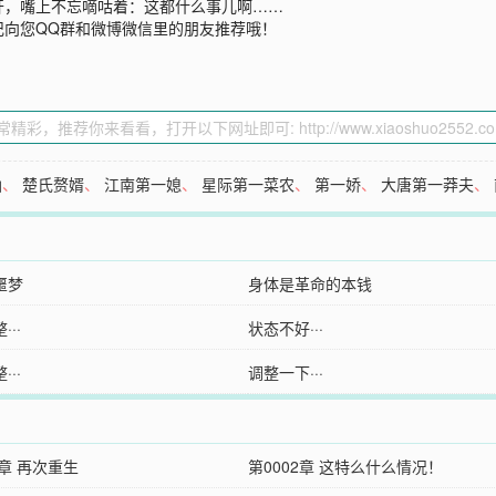
开，嘴上不忘嘀咕着：这都什么事儿啊……
记向您QQ群和微博微信里的朋友推荐哦！
仙
、
楚氏赘婿
、
江南第一媳
、
星际第一菜农
、
第一娇
、
大唐第一莽夫
、
噩梦
身体是革命的本钱
··
状态不好···
··
调整一下···
1章 再次重生
第0002章 这特么什么情况！