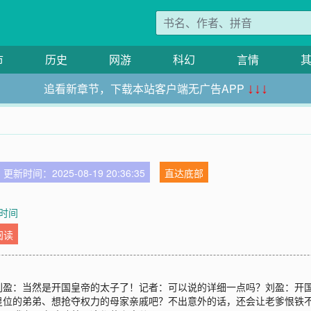
市
历史
网游
科幻
言情
追看新章节，下载本站客户端无广告APP
↓↓↓
更新时间：2025-08-19 20:36:35
直达底部
时间
阅读
刘盈：当然是开国皇帝的太子了！记者：可以说的详细一点吗？刘盈：开
皇位的弟弟、想抢夺权力的母家亲戚吧？不出意外的话，还会让老爹恨铁