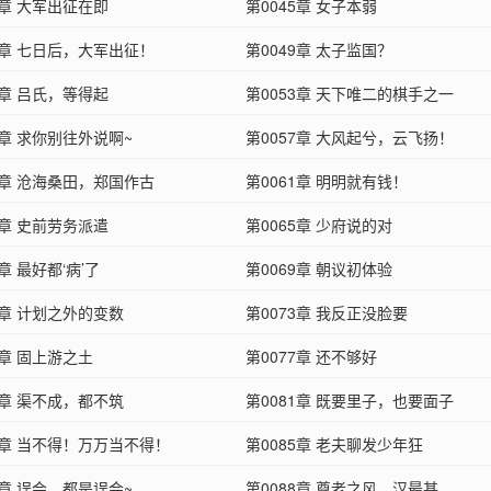
4章 大军出征在即
第0045章 女子本弱
8章 七日后，大军出征！
第0049章 太子监国？
2章 吕氏，等得起
第0053章 天下唯二的棋手之一
6章 求你别往外说啊~
第0057章 大风起兮，云飞扬！
0章 沧海桑田，郑国作古
第0061章 明明就有钱！
4章 史前劳务派遣
第0065章 少府说的对
8章 最好都‘病’了
第0069章 朝议初体验
2章 计划之外的变数
第0073章 我反正没脸要
6章 固上游之土
第0077章 还不够好
0章 渠不成，都不筑
第0081章 既要里子，也要面子
4章 当不得！万万当不得！
第0085章 老夫聊发少年狂
7章 误会，都是误会~
第0088章 尊老之风，汉最甚