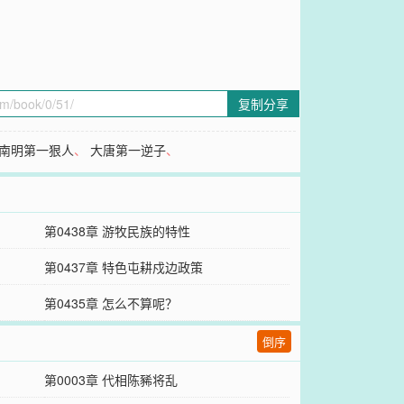
复制分享
南明第一狠人
、
大唐第一逆子
、
第0438章 游牧民族的特性
第0437章 特色屯耕戍边政策
第0435章 怎么不算呢？
倒序
第0003章 代相陈豨将乱